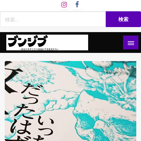
コ
ン
テ
ン
ツ
へ
ス
文慈部：あなたをそこから自由にする名文たち
ブンジブ
キ
ッ
プ