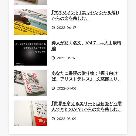
｢マネジメント [エッセンシャル版]｣
からの文を慈しむ。
2022-06-17
偉人が紡ぐ名文。Vol.7 ―大山康晴
編
2022-05-16
あなたに書評の贈り物：｢振り向け
ば、アリストテレス｣ 文慈部より。
2022-04-06
｢世界を変えるエリートは何をどう学
んできたのか？｣からの文を慈しむ。
2022-03-09