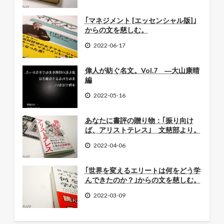
｢マネジメント [エッセンシャル版]｣
からの文を慈しむ。
2022-06-17
偉人が紡ぐ名文。Vol.7 ―大山康晴
編
2022-05-16
あなたに書評の贈り物：｢振り向け
ば、アリストテレス｣ 文慈部より。
2022-04-06
｢世界を変えるエリートは何をどう学
んできたのか？｣からの文を慈しむ。
2022-03-09