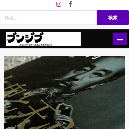
コ
ン
テ
ン
ツ
へ
ス
文慈部：あなたをそこから自由にする名文たち
ブンジブ
キ
ッ
プ