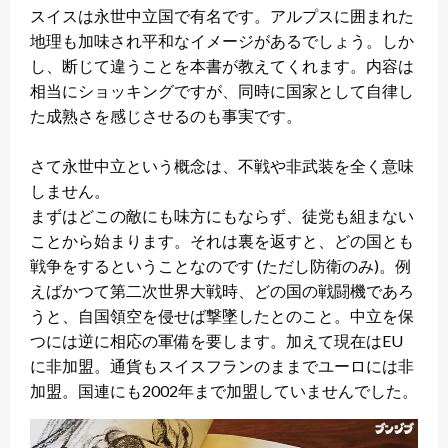
スイスは永世中立国で有名です。アルプスに囲まれた
地理も加味され平和なイメージがあるでしょう。しか
し、断じて違うことを本書が教えてくれます。内容は
相当にショッキングですが、同時に国家として自律し
た成熟さを感じさせるのも事実です。
さて永世中立という概念は、不戦や非武装を全く意味
しません。
まずはどこの敵にも味方にもならず、徒党も組まない
ことから始まります。それは裏を返すと、どの国とも
戦争をするということなのです (ただし防衛のみ)。例
えばかつて第二次世界大戦時、どの国の戦闘機であろ
うと、自国領空を侵せば撃墜したとのこと。中立を保
つには逆に相応の軍備を要します。加えて現在はEU
に非加盟。通貨もスイスフランのままでユーロには非
加盟。国連にも2002年まで加盟していませんでした。