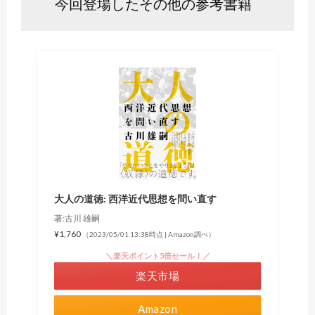
今回登場したその他の参考書籍
大人の道徳: 西洋近代思想を問い直す
著:古川 雄嗣
¥1,760
（2023/05/01 13:38時点 | Amazon調べ）
＼楽天ポイント5倍セール！／
楽天市場
Amazon