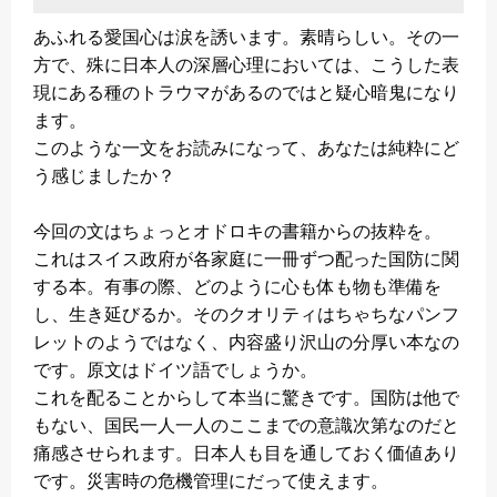
あふれる愛国心は涙を誘います。素晴らしい。その一
方で、殊に日本人の深層心理においては、こうした表
現にある種のトラウマがあるのではと疑心暗鬼になり
ます。
このような一文をお読みになって、あなたは純粋にど
う感じましたか？
今回の文はちょっとオドロキの書籍からの抜粋を。
これはスイス政府が各家庭に一冊ずつ配った国防に関
する本。有事の際、どのように心も体も物も準備を
し、生き延びるか。そのクオリティはちゃちなパンフ
レットのようではなく、内容盛り沢山の分厚い本なの
です。原文はドイツ語でしょうか。
これを配ることからして本当に驚きです。国防は他で
もない、国民一人一人のここまでの意識次第なのだと
痛感させられます。日本人も目を通しておく価値あり
です。災害時の危機管理にだって使えます。