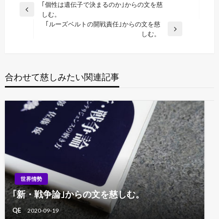
投
｢個性は遺伝子で決まるのか｣からの文を慈
前
しむ。
稿
の
｢ルーズベルトの開戦責任｣からの文を慈
ナ
投
次
しむ。
稿
の
ビ
投
ゲ
稿
ー
合わせて慈しみたい関連記事
シ
ョ
ン
世界情勢
｢新・戦争論｣からの文を慈しむ。
QE
2020-09-19