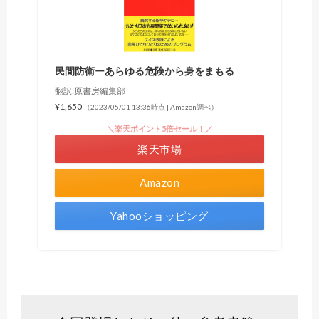
民間防衛ーあらゆる危険から身をまもる
翻訳:原書房編集部
¥1,650
（2023/05/01 13:36時点 | Amazon調べ）
＼楽天ポイント5倍セール！／
楽天市場
Amazon
Yahooショッピング