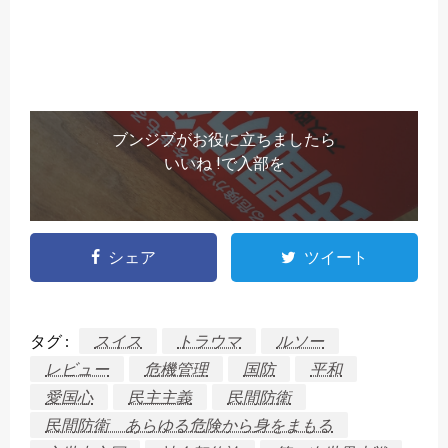
ブンジブがお役に立ちましたら
いいね !で入部を
シェア
ツイート
タグ :
スイス
トラウマ
ルソー
レビュー
危機管理
国防
平和
愛国心
民主主義
民間防衛
民間防衛 あらゆる危険から身をまもる