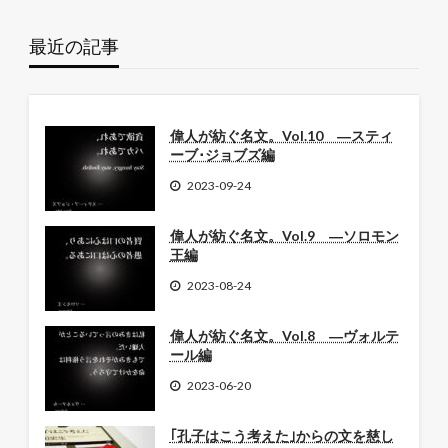
最近の記事
偉人が紡ぐ名文。Vol.10 ―スティ
ーブ･ジョブズ編
2023-09-24
偉人が紡ぐ名文。Vol.9 ―ソロモン
王編
2023-08-24
偉人が紡ぐ名文。Vol.8 ―ヴォルテ
ール編
2023-06-20
｢孔子はこう考えた｣からの文を慈し