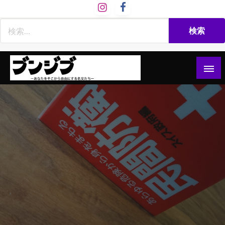
コ
ン
テ
ン
ツ
へ
ス
文慈部：あなたをそこから自由にする名文たち
ブンジブ
キ
ッ
プ