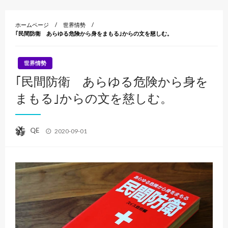
ホームページ
世界情勢
｢民間防衛 あらゆる危険から身をまもる｣からの文を慈しむ。
世界情勢
｢民間防衛 あらゆる危険から身を
まもる｣からの文を慈しむ。
投
QE
2020-09-01
稿
日: