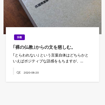
宗教
｢裸の仏教｣からの文を慈しむ。
｢とらわれない｣ という言葉自体はどちらかと
いえばポジティブな語感をもちますが、…
QE
2020-08-20