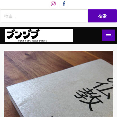
コ
ン
テ
ン
ツ
へ
ス
文慈部：あなたをそこから自由にする名文たち
ブンジブ
キ
ッ
プ