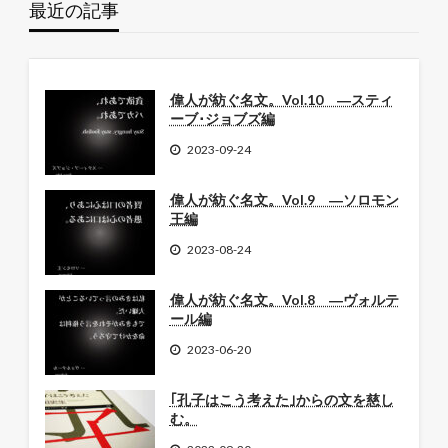
最近の記事
偉人が紡ぐ名文。Vol.10 ―スティ
ーブ･ジョブズ編
2023-09-24
偉人が紡ぐ名文。Vol.9 ―ソロモン
王編
2023-08-24
偉人が紡ぐ名文。Vol.8 ―ヴォルテ
ール編
2023-06-20
｢孔子はこう考えた｣からの文を慈し
む。