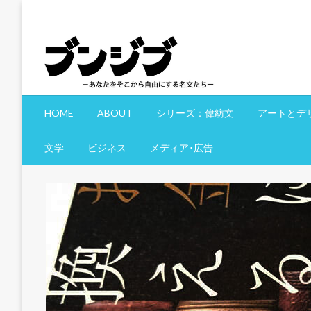
コ
ン
テ
ン
ツ
へ
文慈部：あなたをそこから自由にする名文たち
ブンジブ
ス
HOME
ABOUT
シリーズ：偉紡文
アートとデ
キ
ッ
文学
ビジネス
メディア･広告
プ