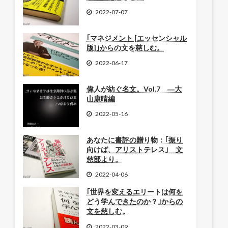
2022-07-07
｢マネジメント [エッセンシャル
版]｣からの文を慈しむ。
2022-06-17
偉人が紡ぐ名文。Vol.7 ―大
山康晴編
2022-05-16
あなたに書評の贈り物：｢振り
向けば、アリストテレス｣ 文
慈部より。
2022-04-06
｢世界を変えるエリートは何を
どう学んできたのか？｣からの
文を慈しむ。
2022-03-09