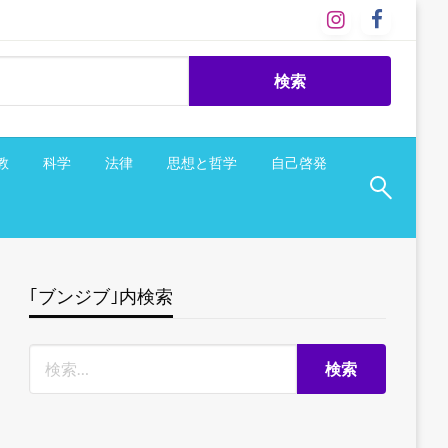
教
科学
法律
思想と哲学
自己啓発
｢ブンジブ｣内検索