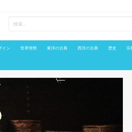
ザイン
世界情勢
東洋の古典
西洋の古典
歴史
宗