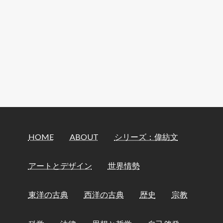
HOME
ABOUT
シリーズ：偉紡文
アートとデザイン
世界情勢
東洋の古典
西洋の古典
歴史
宗教