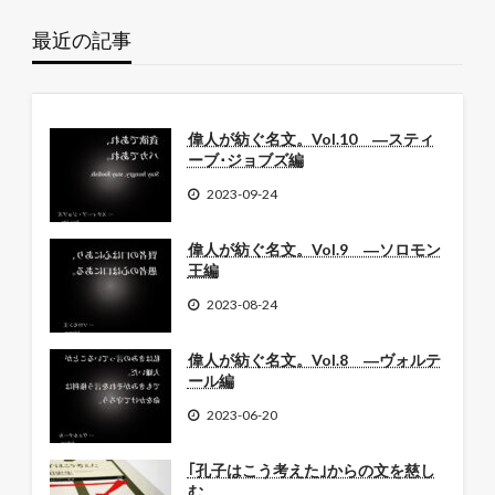
最近の記事
偉人が紡ぐ名文。Vol.10 ―スティ
ーブ･ジョブズ編
2023-09-24
偉人が紡ぐ名文。Vol.9 ―ソロモン
王編
2023-08-24
偉人が紡ぐ名文。Vol.8 ―ヴォルテ
ール編
2023-06-20
｢孔子はこう考えた｣からの文を慈し
む。