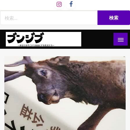
コ
ン
テ
ン
ツ
へ
ス
文慈部：あなたをそこから自由にする名文たち
ブンジブ
キ
ッ
プ