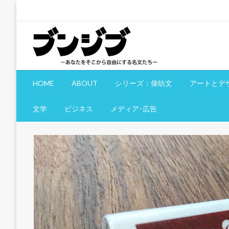
コ
ン
テ
ン
ツ
へ
文慈部：あなたをそこから自由にする名文たち
ブンジブ
ス
HOME
ABOUT
シリーズ：偉紡文
アートとデ
キ
ッ
文学
ビジネス
メディア･広告
プ