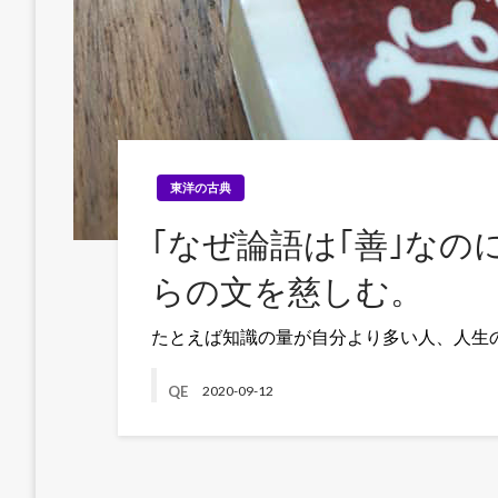
東洋の古典
｢なぜ論語は｢善｣なの
らの文を慈しむ。
たとえば知識の量が自分より多い人、人生
QE
2020-09-12