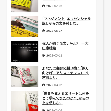
2022-07-07
｢マネジメント [エッセンシャル
版]｣からの文を慈しむ。
2022-06-17
偉人が紡ぐ名文。Vol.7 ―大
山康晴編
2022-05-16
あなたに書評の贈り物：｢振り
向けば、アリストテレス｣ 文
慈部より。
2022-04-06
｢世界を変えるエリートは何を
どう学んできたのか？｣からの
文を慈しむ。
2022-03-09