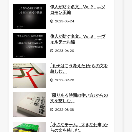
偉人が紡ぐ名文。Vol.9 ―ソ
ロモン王編
2023-08-24
偉人が紡ぐ名文。Vol.8 ―ヴ
ォルテール編
2023-06-20
｢孔子はこう考えた｣からの文を
慈しむ。
2022-09-20
｢限りある時間の使い方｣からの
文を慈しむ。
2022-08-08
｢小さなチーム、大きな仕事｣か
らの文を慈しむ。