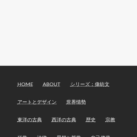
HOME
ABOUT
シリーズ：偉紡文
アートとデザイン
世界情勢
東洋の古典
西洋の古典
歴史
宗教