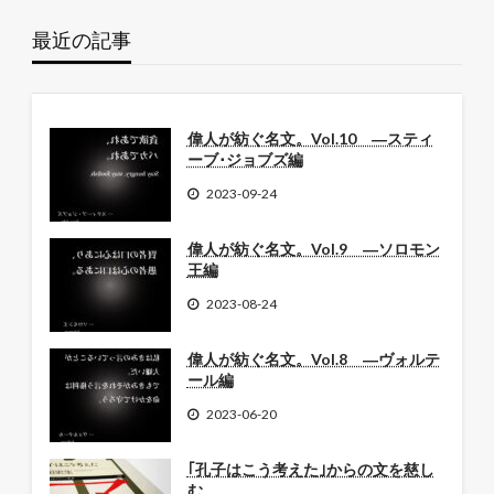
最近の記事
偉人が紡ぐ名文。Vol.10 ―スティ
ーブ･ジョブズ編
2023-09-24
偉人が紡ぐ名文。Vol.9 ―ソロモン
王編
2023-08-24
偉人が紡ぐ名文。Vol.8 ―ヴォルテ
ール編
2023-06-20
｢孔子はこう考えた｣からの文を慈し
む。