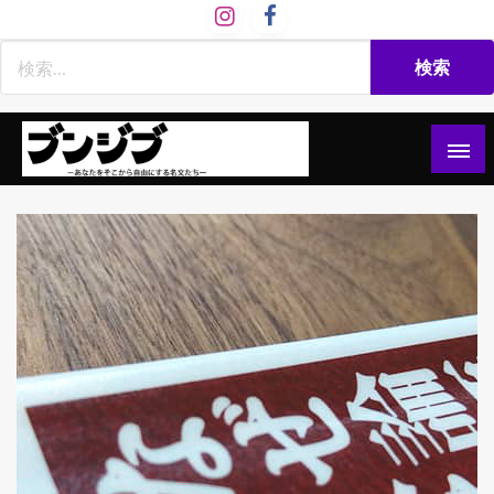
コ
ン
テ
ン
ツ
へ
ス
文慈部：あなたをそこから自由にする名文たち
ブンジブ
キ
ッ
プ