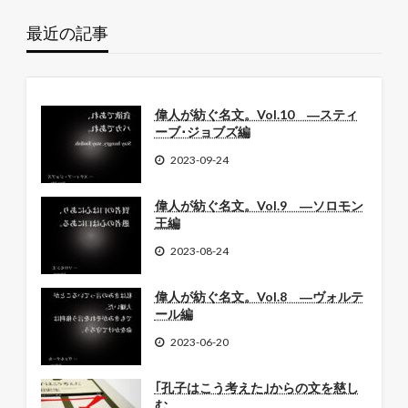
最近の記事
偉人が紡ぐ名文。Vol.10 ―スティ
ーブ･ジョブズ編
2023-09-24
偉人が紡ぐ名文。Vol.9 ―ソロモン
王編
2023-08-24
偉人が紡ぐ名文。Vol.8 ―ヴォルテ
ール編
2023-06-20
｢孔子はこう考えた｣からの文を慈し
む。