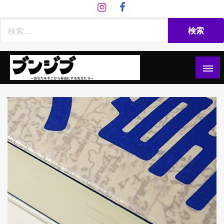
コ
ン
テ
ン
ツ
へ
ス
文慈部：あなたをそこから自由にする名文たち
ブンジブ
キ
ッ
プ