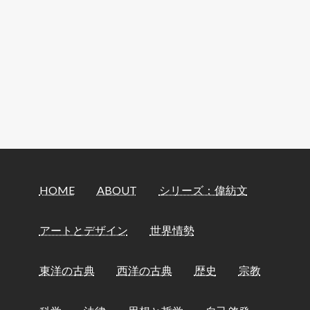
HOME
ABOUT
シリーズ：偉紡文
アートとデザイン
世界情勢
東洋の古典
西洋の古典
歴史
宗教