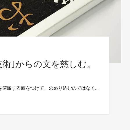
技術｣からの文を慈しむ。
を俯瞰する癖をつけて、のめり込むのではなく…