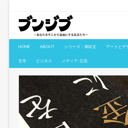
コ
ン
テ
ン
ツ
へ
文慈部：あなたをそこから自由にする名文たち
ブンジブ
ス
HOME
ABOUT
シリーズ：偉紡文
アートとデ
キ
ッ
文学
ビジネス
メディア･広告
プ