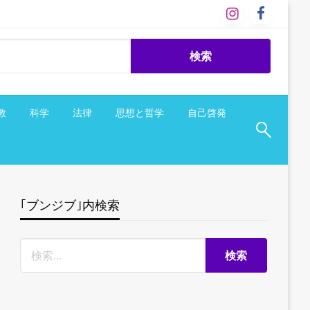
教
科学
法律
思想と哲学
自己啓発
｢ブンジブ｣内検索