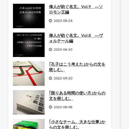
偉人が紡ぐ名文。Vol.9 ―ソ
ロモン王編
2023-08-24
偉人が紡ぐ名文。Vol.8 ―ヴ
ォルテール編
2023-06-20
｢孔子はこう考えた｣からの文を
慈しむ。
2022-09-20
｢限りある時間の使い方｣からの
文を慈しむ。
2022-08-08
｢小さなチーム、大きな仕事｣か
らの文を慈しむ。