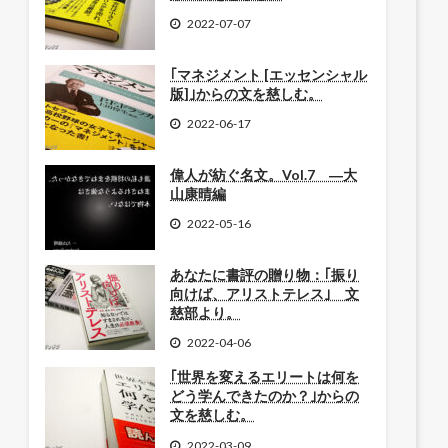
2022-07-07
｢マネジメント [エッセンシャル
版]｣からの文を慈しむ。
2022-06-17
偉人が紡ぐ名文。Vol.7 ―大
山康晴編
2022-05-16
あなたに書評の贈り物：｢振り
向けば、アリストテレス｣ 文
慈部より。
2022-04-06
｢世界を変えるエリートは何を
どう学んできたのか？｣からの
文を慈しむ。
2022-03-09