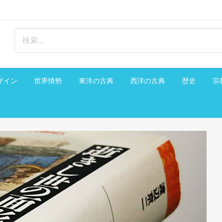
ザイン
世界情勢
東洋の古典
西洋の古典
歴史
宗