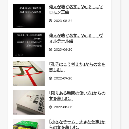
偉人が紡ぐ名文。Vol.9 ―ソ
ロモン王編
2023-08-24
偉人が紡ぐ名文。Vol.8 ―ヴ
ォルテール編
2023-06-20
｢孔子はこう考えた｣からの文を
慈しむ。
2022-09-20
｢限りある時間の使い方｣からの
文を慈しむ。
2022-08-08
｢小さなチーム、大きな仕事｣か
らの文を慈しむ。