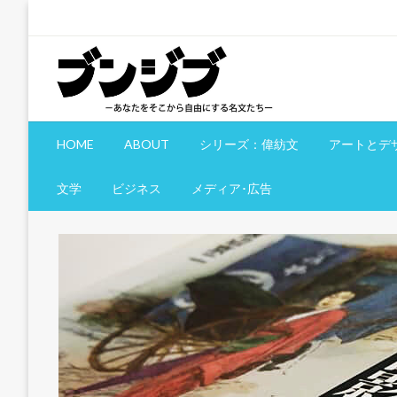
コ
ン
テ
ン
ツ
へ
文慈部：あなたをそこから自由にする名文たち
ブンジブ
ス
HOME
ABOUT
シリーズ：偉紡文
アートとデ
キ
ッ
文学
ビジネス
メディア･広告
プ