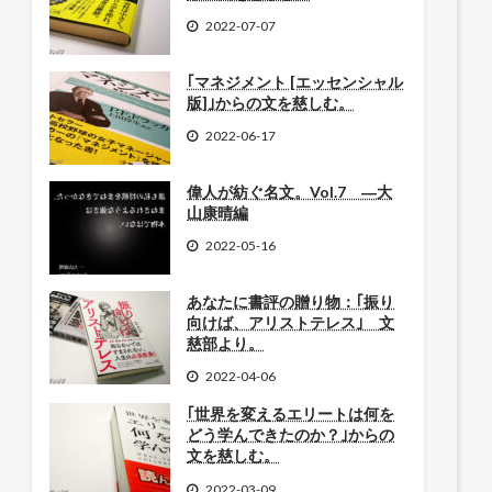
2022-07-07
｢マネジメント [エッセンシャル
版]｣からの文を慈しむ。
2022-06-17
偉人が紡ぐ名文。Vol.7 ―大
山康晴編
2022-05-16
あなたに書評の贈り物：｢振り
向けば、アリストテレス｣ 文
慈部より。
2022-04-06
｢世界を変えるエリートは何を
どう学んできたのか？｣からの
文を慈しむ。
2022-03-09