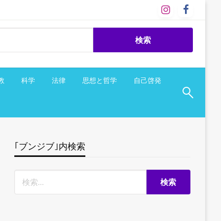
教
科学
法律
思想と哲学
自己啓発
｢ブンジブ｣内検索