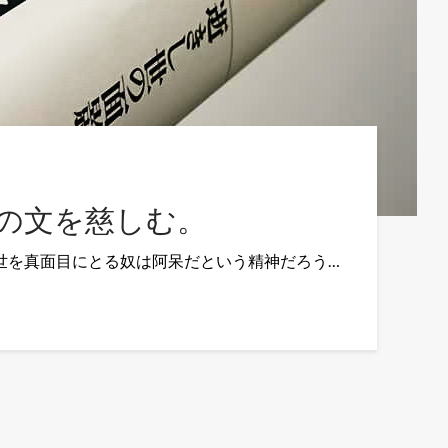
らの文を慈しむ。
世を真面目にとる奴は阿呆だという精神だろう…