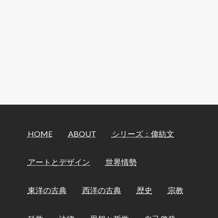
HOME
ABOUT
シリーズ：偉紡文
アートとデザイン
世界情勢
東洋の古典
西洋の古典
歴史
宗教