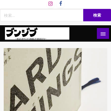
コ
ン
テ
ン
ツ
へ
ス
文慈部：あなたをそこから自由にする名文たち
ブンジブ
キ
ッ
プ