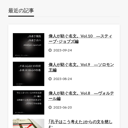
最近の記事
偉人が紡ぐ名文。Vol.10 ―スティ
ーブ･ジョブズ編
2023-09-24
偉人が紡ぐ名文。Vol.9 ―ソロモン
王編
2023-08-24
偉人が紡ぐ名文。Vol.8 ―ヴォルテ
ール編
2023-06-20
｢孔子はこう考えた｣からの文を慈し
む。