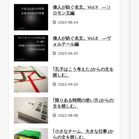
偉人が紡ぐ名文。Vol.9 ―ソ
ロモン王編
2023-08-24
偉人が紡ぐ名文。Vol.8 ―ヴ
ォルテール編
2023-06-20
｢孔子はこう考えた｣からの文を
慈しむ。
2022-09-20
｢限りある時間の使い方｣からの
文を慈しむ。
2022-08-08
｢小さなチーム、大きな仕事｣か
らの文を慈しむ。