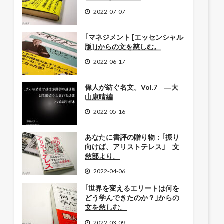
2022-07-07
｢マネジメント [エッセンシャル
版]｣からの文を慈しむ。
2022-06-17
偉人が紡ぐ名文。Vol.7 ―大
山康晴編
2022-05-16
あなたに書評の贈り物：｢振り
向けば、アリストテレス｣ 文
慈部より。
2022-04-06
｢世界を変えるエリートは何を
どう学んできたのか？｣からの
文を慈しむ。
2022-03-09