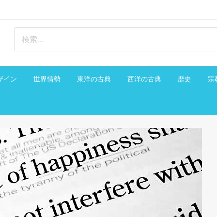
ザイン
世界情勢
東洋の古典
西洋の古典
歴史
宗