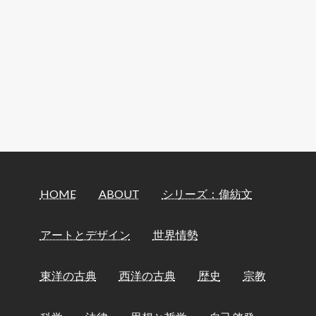
HOME
ABOUT
シリーズ：偉紡文
アートとデザイン
世界情勢
東洋の古典
西洋の古典
歴史
宗教