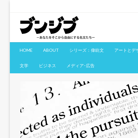
コ
ン
テ
ン
ツ
へ
文慈部：あなたをそこから自由にする名文たち
ブンジブ
ス
HOME
ABOUT
シリーズ：偉紡文
アートとデ
キ
ッ
文学
ビジネス
メディア･広告
プ