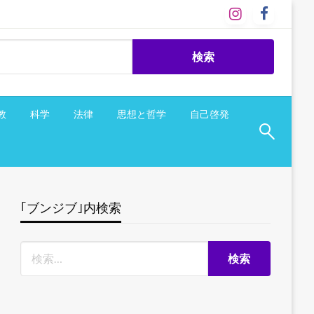
教
科学
法律
思想と哲学
自己啓発
｢ブンジブ｣内検索