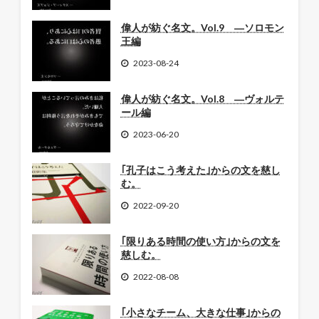
偉人が紡ぐ名文。Vol.9 ―ソロモン
王編
2023-08-24
偉人が紡ぐ名文。Vol.8 ―ヴォルテ
ール編
2023-06-20
｢孔子はこう考えた｣からの文を慈し
む。
2022-09-20
｢限りある時間の使い方｣からの文を
慈しむ。
2022-08-08
｢小さなチーム、大きな仕事｣からの