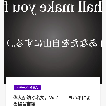
シリーズ：偉紡文
偉人が紡ぐ名文。Vol.1 ―ヨハネによ
る福音書編