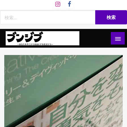
コ
ン
テ
ン
ツ
へ
ス
文慈部：あなたをそこから自由にする名文たち
ブンジブ
キ
ッ
プ