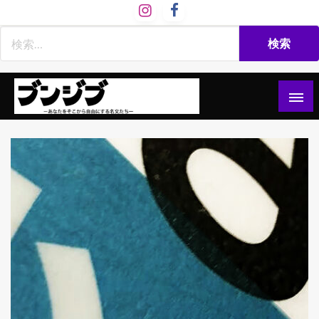
コ
ン
テ
ン
ツ
へ
ス
文慈部：あなたをそこから自由にする名文たち
ブンジブ
キ
ッ
プ