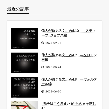
最近の記事
偉人が紡ぐ名文。Vol.10 ―スティ
ーブ･ジョブズ編
2023-09-24
偉人が紡ぐ名文。Vol.9 ―ソロモン
王編
2023-08-24
偉人が紡ぐ名文。Vol.8 ―ヴォルテ
ール編
2023-06-20
｢孔子はこう考えた｣からの文を慈し
む。