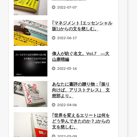
2022-07-07
｢マネジメント [エッセンシャル
版]｣からの文を慈しむ。
2022-06-17
偉人が紡ぐ名文。Vol.7 ―大
山康晴編
2022-05-16
あなたに書評の贈り物：｢振り
向けば、アリストテレス｣ 文
慈部より。
2022-04-06
｢世界を変えるエリートは何を
どう学んできたのか？｣からの
文を慈しむ。
2022-03-09