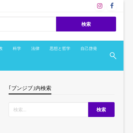
教
科学
法律
思想と哲学
自己啓発
｢ブンジブ｣内検索