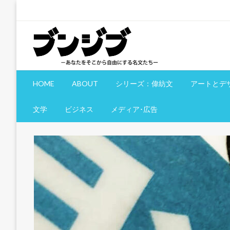
コ
ン
テ
ン
ツ
へ
文慈部：あなたをそこから自由にする名文たち
ブンジブ
ス
HOME
ABOUT
シリーズ：偉紡文
アートとデ
キ
ッ
文学
ビジネス
メディア･広告
プ