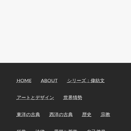
HOME
ABOUT
シリーズ：偉紡文
アートとデザイン
世界情勢
東洋の古典
西洋の古典
歴史
宗教