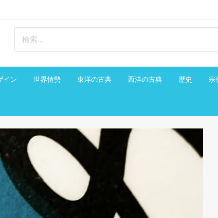
ザイン
世界情勢
東洋の古典
西洋の古典
歴史
宗