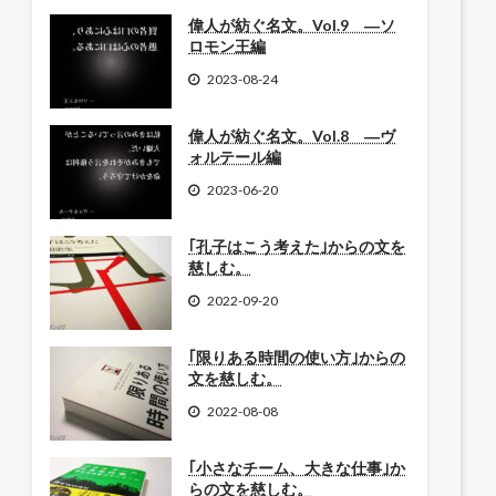
偉人が紡ぐ名文。Vol.9 ―ソ
ロモン王編
2023-08-24
偉人が紡ぐ名文。Vol.8 ―ヴ
ォルテール編
2023-06-20
｢孔子はこう考えた｣からの文を
慈しむ。
2022-09-20
｢限りある時間の使い方｣からの
文を慈しむ。
2022-08-08
｢小さなチーム、大きな仕事｣か
らの文を慈しむ。